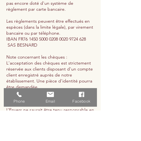
pas encore doté d'un système de
règlement par carte bancaire.
Les règlements peuvent être effectués en
espèces (dans la limite légale), par virement
bancaire ou par téléphone.
IBAN FR76 1450 5000 0208 0020 9724 628
SAS BESNARD
Note concernant les chèques :
L'acceptation des chèques est strictement
réservée aux clients disposant d'un compte
client enregistré auprès de notre
établissement. Une pièce d'identité pourra
être demandée.
6. Responsabilité
Phone
Email
Facebook
L’Envers ne saurait être tenu responsable en
cas de dommages ou pertes liés à la
participation à un atelier ou à la
consommation d’un produit alimentaire hors
de ses locaux.