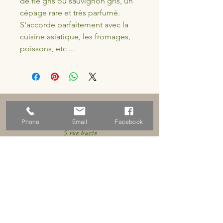
de fié gris ou sauvignon gris, un 
cépage rare et très parfumé. 
S'accorde parfaitement avec la 
cuisine asiatique, les fromages, 
poissons, etc ...
Adresse
Phone
Email
Facebook
5 rue basse
18310 Graçay, France
Horaires d'ouverture
Sur rendez vous pour le moment
Prendre rendez vous
Nous contacter