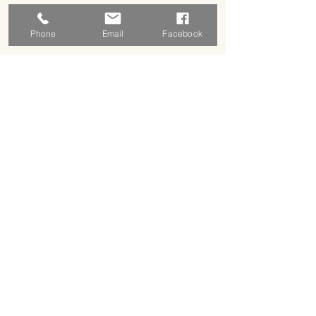
Phone
Email
Facebook
Adresse
5 rue basse
18310 Graçay, France
Horaires d'ouverture
Sur rendez vous pour le moment
Prendre rendez vous
Nous contacter
contact.lenvers@free.fr
09 63 51 44 13