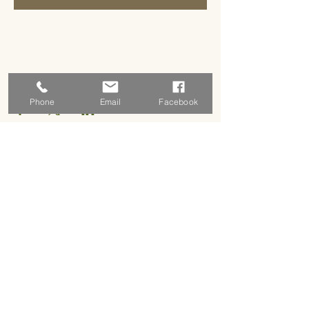
Partager cet événement
Phone
Email
Facebook
Adresse
5 rue basse
18310 Graçay, France
Horaires d'ouverture
Sur rendez vous pour le moment
Prendre rendez vous