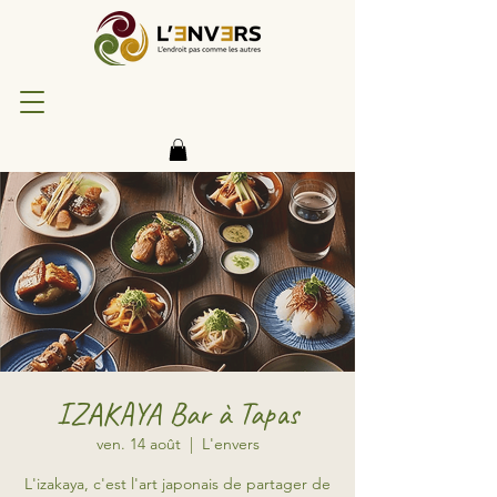
IZAKAYA Bar à Tapas
ven. 14 août
  |  
L'envers
L'izakaya, c'est l'art japonais de partager de