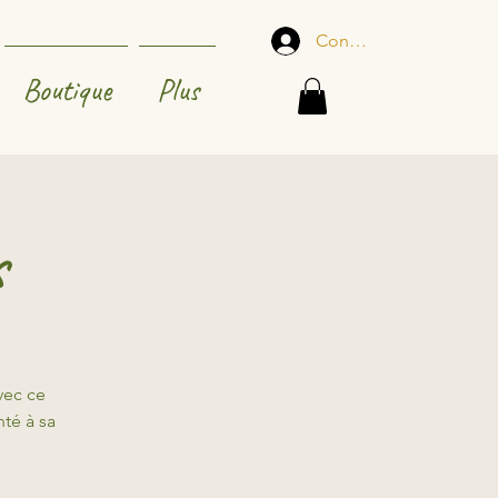
Connexion
Boutique
Plus
s
avec ce
nté à sa