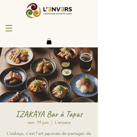
IZAKAYA Bar à Tapas
ven. 19 juin
  |  
L'envers
L'izakaya, c'est l'art japonais de partager de