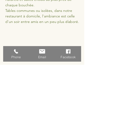
chaque bouchée.
Tables communes ou isolées, dans notre 
restaurant à domicile, l'ambiance est celle 
d'un soir entre amis en un peu plus élaboré.
Partager cet événement
Phone
Email
Facebook
Adresse
5 rue basse
18310 Graçay, France