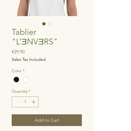
Tablier
"L’ƎNVƎRS"
Price
€29.90
Sales Tax Included
Color
*
Quantity
*
Add to Cart