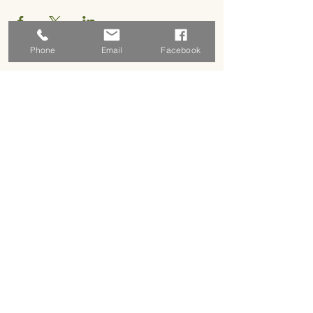
Phone
Email
Facebook
Address
5 rue basse
18310 Graçay, France
Schedules
By appointment only for the time being
By appointment only for the time being
Contact us
contact.lenvers@free.fr
09 63 51 44 13