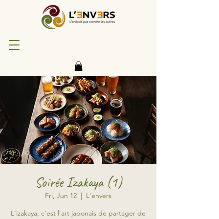
Soirée Izakaya (1)
Fri, Jun 12
  |  
L'envers
L'izakaya, c'est l'art japonais de partager de