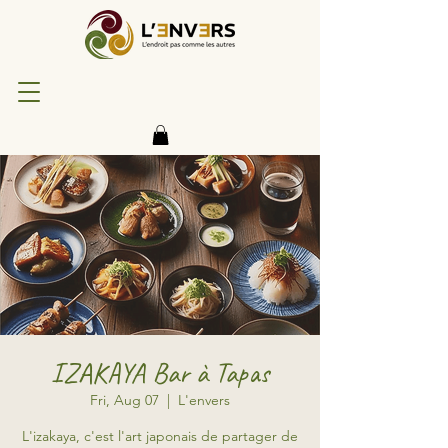
IZAKAYA Bar à Tapas
Fri, Aug 07
  |  
L'envers
L'izakaya, c'est l'art japonais de partager de