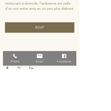
restaurant à domicile, l'ambiance est celle 
d'un soir entre amis en un peu plus élaboré.
RSVP
Share this event
Phone
Email
Facebook
Address
5 rue basse